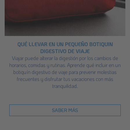
QUÉ LLEVAR EN UN PEQUEÑO BOTIQUIN
DIGESTIVO DE VIAJE
Viajar puede alterar la digestión por los cambios de
horarios, comidas y rutinas. Aprende qué incluir en un
botiquín digestivo de viaje para prevenir molestias
frecuentes y disfrutar tus vacaciones con más
tranquilidad.
SABER MÁS