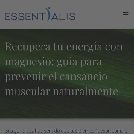
Ope
Recupera tu energía con
magnesio: guía para
prevenir el cansancio
muscular naturalmente
Si alguna vez has sentido que tus piernas “pesan como el