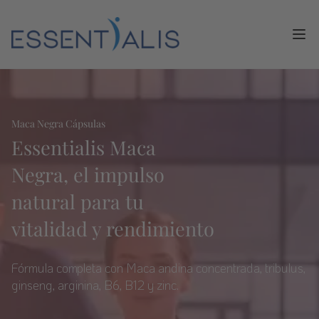
Ope
Maca Negra Cápsulas
Essentialis Maca
Negra, el impulso
natural para tu
vitalidad y rendimiento
Fórmula completa con Maca andina concentrada, tribulus,
ginseng, arginina, B6, B12 y zinc.