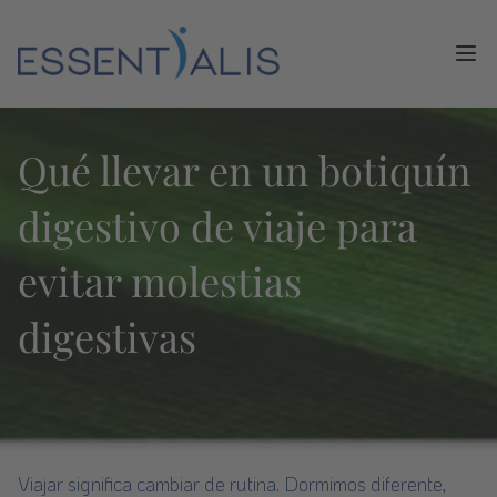
Ope
Qué llevar en un botiquín
digestivo de viaje para
evitar molestias
digestivas
Viajar significa cambiar de rutina. Dormimos diferente,