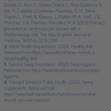
Corella, D., Arós, F., Gómez-Gracia, E., Ruiz-Gutiérrez, V.,
Fiol, M., Lapetra, J., Lamuela-Raventos, R. M., Serra-
Majem, L., Pintó, X., Basora, J., Muñoz, M. A., Sorlí, J. V.,
Martínez, J. A., Martínez-González, M. A. (2013). Primary
prevention of cardiovascular disease with a
Mediterranean diet. The New England Journal of
Medicine, 368(14), 1279-1290.
2.
World Health Organization. (2021). Healthy diet.
Retrieved from
https://www.who.int/news-room/q-a-
detail/healthy-diet
.
3.
National Sleep Foundation. (2021). Sleep hygiene.
Retrieved from
https://www.sleepfoundation.org/sleep-
hygiene
.
4.
Harvard School of Public Health. (2021). Taking
supplements. Retrieved from
https://www.hsph.harvard.edu/nutritionsource/what-
should-you-eat/vitamins/
.