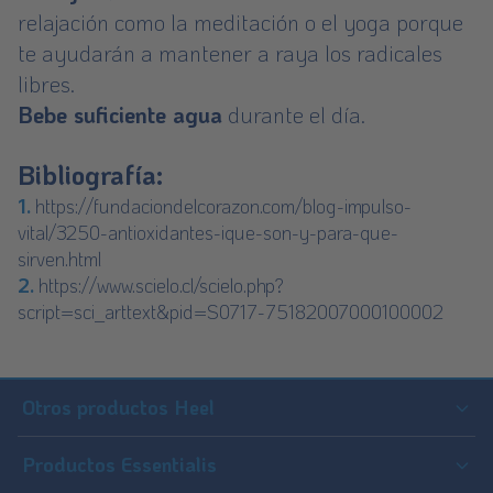
relajación como la meditación o el yoga porque
te ayudarán a mantener a raya los radicales
libres.
Bebe suficiente agua
durante el día.
Bibliografía:
1.
https://fundaciondelcorazon.com/blog-impulso-
vital/3250-antioxidantes-ique-son-y-para-que-
sirven.html
2.
https://www.scielo.cl/scielo.php?
script=sci_arttext&pid=S0717-75182007000100002
Footer
Sitemap
Otros productos Heel
Traumeel
Productos Essentialis