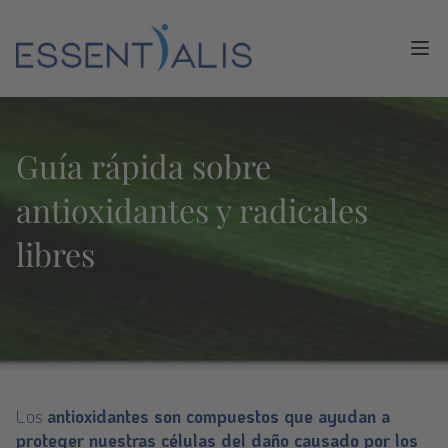
Ope
Guía rápida sobre
antioxidantes y radicales
libres
Los
antioxidantes son compuestos que ayudan a
proteger nuestras células del daño causado por los