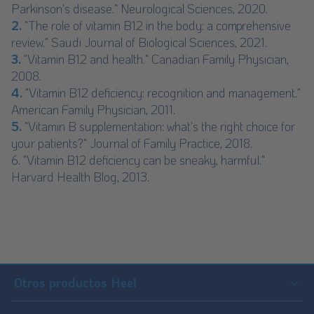
Parkinson's disease." Neurological Sciences, 2020.
2.
"The role of vitamin B12 in the body: a comprehensive
review." Saudi Journal of Biological Sciences, 2021.
3.
"Vitamin B12 and health." Canadian Family Physician,
2008.
4.
"Vitamin B12 deficiency: recognition and management."
American Family Physician, 2011.
5.
"Vitamin B supplementation: what's the right choice for
your patients?" Journal of Family Practice, 2018.
6. "Vitamin B12 deficiency can be sneaky, harmful."
Harvard Health Blog, 2013.
Footer
Sitemap
Otros productos Heel
Traumeel