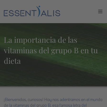
Ope
La importancia de las
vitaminas del grupo B en tu
dieta
¡Bienvenidos, curiosos! Hoy nos adentramos en el mundo
de la vitaminas del grupo B, esa famosa letra del