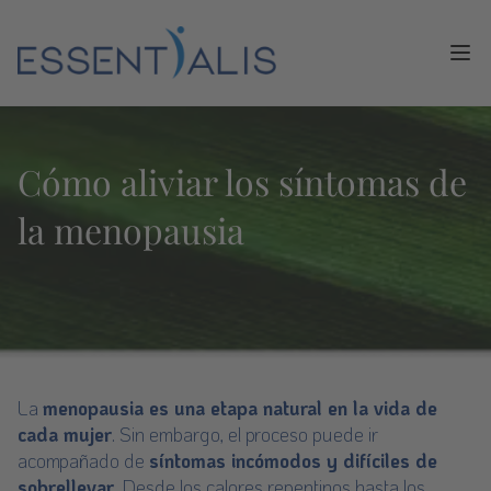
Ope
Cómo aliviar los síntomas de
la menopausia
La
menopausia es una etapa natural en la vida de
cada mujer
. Sin embargo, el proceso puede ir
acompañado de
síntomas incómodos y difíciles de
sobrellevar
. Desde los calores repentinos hasta los