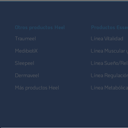
Footer
Sitemap
Otros productos Heel
Productos Essen
Traumeel
Línea Vitalidad
MedibiotiX
Línea Muscular y
Sleepeel
Línea Sueño/Rel
Dermaveel
Línea Regulació
Más productos Heel
Línea Metabólic