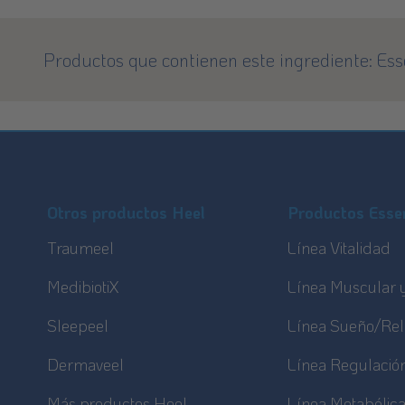
Productos que contienen este ingrediente:
Ess
Footer
Sitemap
Otros productos Heel
Productos Essen
Traumeel
Línea Vitalidad
MedibiotiX
Línea Muscular y
Sleepeel
Línea Sueño/Rel
Dermaveel
Línea Regulació
Más productos Heel
Línea Metabólic