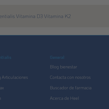
entialis Vitamina D3 Vitamina K2
tialis
General
Blog bienestar
 Articulaciones
Contacta con nosotros
ax
Buscador de farmacia
n
Acerca de Heel
a