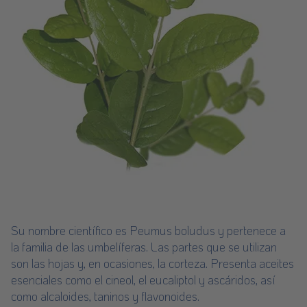
Su nombre científico es Peumus boludus y pertenece a
la familia de las umbelíferas. Las partes que se utilizan
son las hojas y, en ocasiones, la corteza. Presenta aceites
esenciales como el cineol, el eucaliptol y ascáridos, así
como alcaloides, taninos y flavonoides.